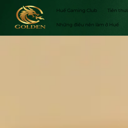
Huế Gaming Club
Tiền thư
Những điều nên làm ở Huế