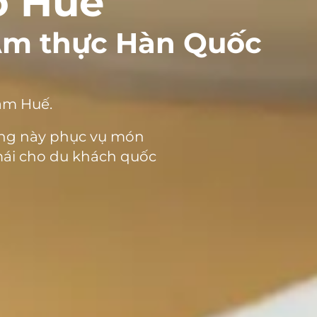
ở Huế
Ẩm thực Hàn Quốc
âm Huế.
àng này phục vụ món
ái cho du khách quốc